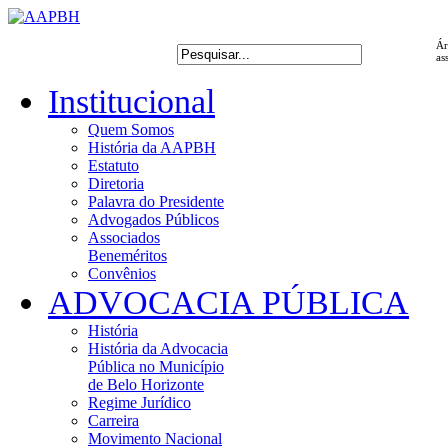
Ár
as
Institucional
Quem Somos
História da AAPBH
Estatuto
Diretoria
Palavra do Presidente
Advogados Públicos
Associados
Beneméritos
Convênios
ADVOCACIA PÚBLICA
História
História da Advocacia
Pública no Município
de Belo Horizonte
Regime Jurídico
Carreira
Movimento Nacional